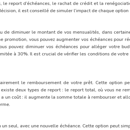
 le report d’échéances, le rachat de crédit et la renégociat
cision, il est conseillé de simuler l’impact de chaque option s
e diminuer le montant de vos mensualités, dans certaines 
 promotion, vous pouvez augmenter vos échéances pour réduire
, vous pouvez diminuer vos échéances pour alléger votre 
itée à 30%. Il est crucial de vérifier les conditions de votr
rement le remboursement de votre prêt. Cette option peut ê
ste deux types de report : le report total, où vous ne rembou
a un coût : il augmente la somme totale à rembourser et allon
erme.
n un seul, avec une nouvelle échéance. Cette option peut simp